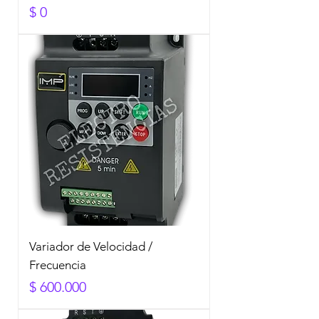
Precio
$ 0
Variador de Velocidad /
Frecuencia
Precio
$ 600.000