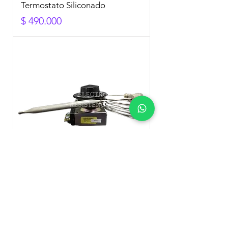
Termostato Siliconado
Precio
$ 490.000
Termostato Brasilero
Precio
$ 290.000