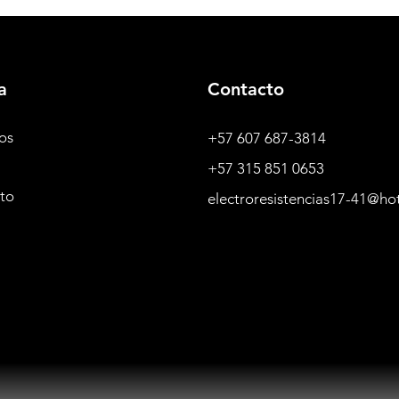
a
Contacto
os
+57 607 687-3814
+57 315 851 0653
to
electroresistencias17-41@ho