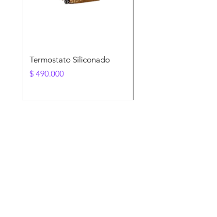
Termostato Siliconado
Resistencia Autoclav
Precio
Precio
$ 490.000
$ 0